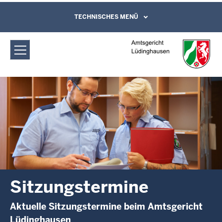
Direkt zum Inhalt
Amtsgericht Lüdinghausen:
TECHNISCHES MENÜ
Leichte Sprache, Gebärdensprachenvideo
und Kontaktformular
Sitzungstermine
Sitzungstermine
Aktuelle Sitzungstermine beim Amtsgericht
Lüdinghausen